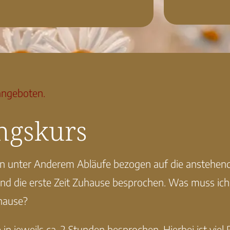
angeboten.
ngskurs
 unter Anderem Abläufe bezogen auf die anstehend
 die erste Zeit Zuhause besprochen. Was muss ich ü
hause?
in jeweils ca. 2 Stunden besprochen. Hierbei ist vie